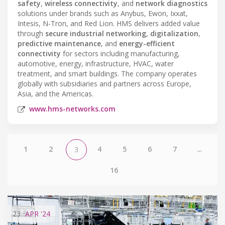
safety
,
wireless connectivity
, and
network diagnostics
solutions under brands such as Anybus, Ewon, Ixxat,
Intesis, N-Tron, and Red Lion. HMS delivers added value
through
secure industrial networking
,
digitalization
,
predictive maintenance
, and
energy-efficient
connectivity
for sectors including manufacturing,
automotive, energy, infrastructure, HVAC, water
treatment, and smart buildings. The company operates
globally with subsidiaries and partners across Europe,
Asia, and the Americas.
www.hms-networks.com
1
2
4
5
6
7
...
3
16
23
APR
'24