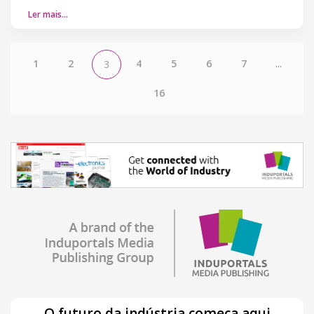
Ler mais…
1
2
4
5
6
7
...
3
16
O futuro da indústria começa aqui