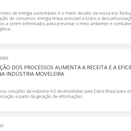
 fontes de energia sustentáveis é o maior desafio da nossa era. Redu
ação de consumos, energia limpa acessível a todos e descarbonizaç
ios a serem enfrentados para preservar o meio ambiente e combate
ética.
NEWS
AÇÃO DOS PROCESSOS AUMENTA A RECEITA E A EFICI
A INDÚSTRIA MOVELEIRA
ou soluções da indústria 4.0 desenvolvidas pela Dalca Brasil para ot
ricação a partir da geração de informações.
WS