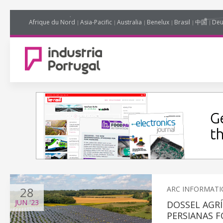
Afrique du Nord
Asia-Pacific
Australia
Benelux
Brasil
中国
Deu
28
ARC INFORMATI
JUN
'23
DOSSEL AGRÍ
PERSIANAS 