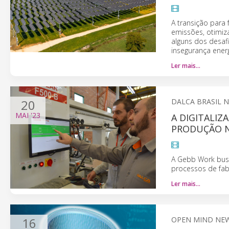
A transição para
emissões, otimiz
alguns dos desaf
insegurança energ
Ler mais…
20
DALCA BRASIL 
MAI
'23
A DIGITALIZ
PRODUÇÃO N
A Gebb Work busc
processos de fab
Ler mais…
16
OPEN MIND NE