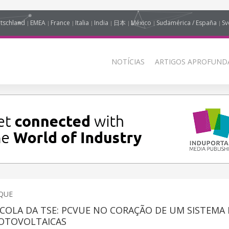
tschland
EMEA
France
Italia
India
日本
México
Sudamérica / España
Sv
NOTÍCIAS
ARTIGOS APROFUNDA
QUE
COLA DA TSE: PCVUE NO CORAÇÃO DE UM SISTEMA 
FOTOVOLTAICAS